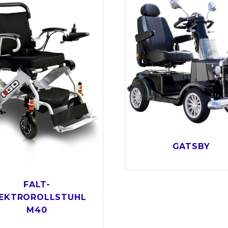
GATSBY
FALT-
EKTROROLLSTUHL
M40